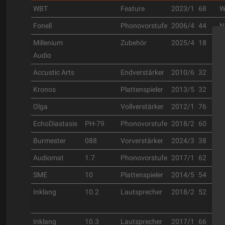
WBT
Feature
2023/1
68
W
Fonell
Phonovorstufe
2006/4
44
N
Millenium
Zubehör
2025/4
18
A
Audio
Accustic Arts
Endverstärker
2010/6
32
S
Kronos
Plattenspieler
2013/5
32
h
Olga
Vollverstärker
2012/1
76
R
EchoDiastasis
PH-79
Phonovorstufe
2018/2
60
A
Burmester
088
Vorverstärker
2024/3
38
B
Audiomat
1.7
Phonovorstufe
2017/1
62
H
SME
10
Plattenspieler
2014/5
54
T
Inklang
10.2
Lautsprecher
2018/2
52
I
Inklang
10.3
Lautsprecher
2017/1
66
I