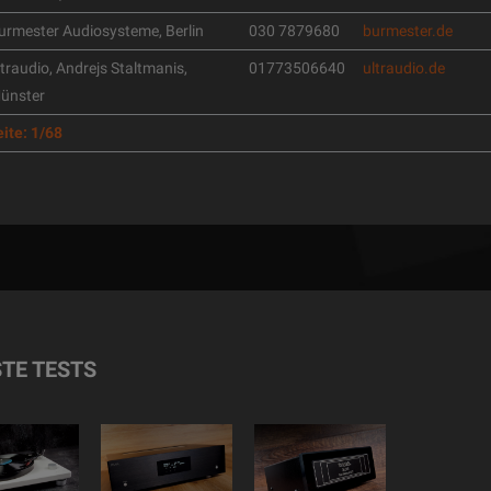
urmester Audiosysteme, Berlin
030 7879680
burmester.de
ltraudio, Andrejs Staltmanis,
01773506640
ultraudio.de
ünster
ite: 1/68
TE TESTS