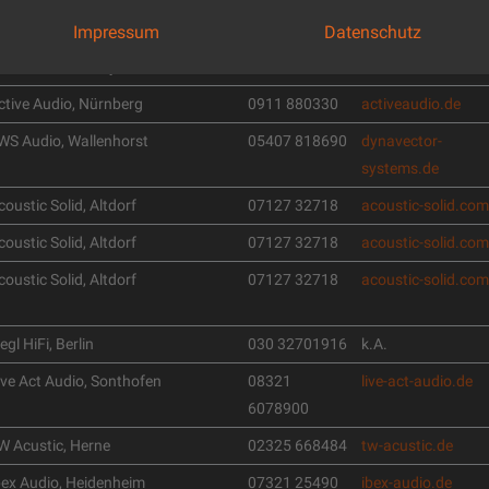
pplied Acoustics, Berlin
030 4614874
applied-acoustics.
Impressum
Datenschutz
urmester Audiosysteme, Berlin
030 7879680
burmester.de
ctive Audio, Nürnberg
0911 880330
activeaudio.de
WS Audio, Wallenhorst
05407 818690
dynavector-
systems.de
coustic Solid, Altdorf
07127 32718
acoustic-solid.com
coustic Solid, Altdorf
07127 32718
acoustic-solid.com
coustic Solid, Altdorf
07127 32718
acoustic-solid.com
egl HiFi, Berlin
030 32701916
k.A.
ive Act Audio, Sonthofen
08321
live-act-audio.de
6078900
W Acustic, Herne
02325 668484
tw-acustic.de
bex Audio, Heidenheim
07321 25490
ibex-audio.de