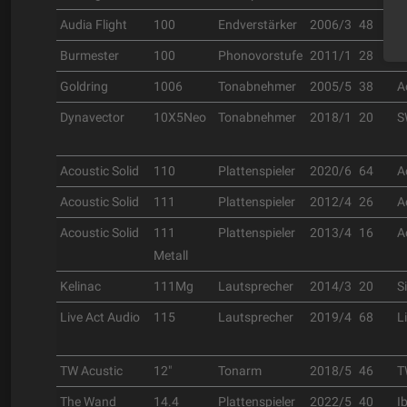
Audia Flight
100
Endverstärker
2006/3
48
A
Burmester
100
Phonovorstufe
2011/1
28
B
Goldring
1006
Tonabnehmer
2005/5
38
A
Dynavector
10X5Neo
Tonabnehmer
2018/1
20
S
Acoustic Solid
110
Plattenspieler
2020/6
64
A
Acoustic Solid
111
Plattenspieler
2012/4
26
A
Acoustic Solid
111
Plattenspieler
2013/4
16
A
Metall
Kelinac
111Mg
Lautsprecher
2014/3
20
Si
Live Act Audio
115
Lautsprecher
2019/4
68
L
TW Acustic
12"
Tonarm
2018/5
46
T
The Wand
14.4
Plattenspieler
2022/5
40
I