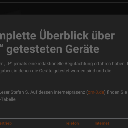
NEWS:
Pressemitteilu
NEWS:
AIR TIGHT aus Japan präsentiert nach 2
mplette Überblick über
NEWS:
Re
P“ getesteten Geräte
NEWS:
PHONOSOPHIE-Workshop bei Aura Hi
 der „LP“ jemals eine redaktionelle Begutachtung erfahren haben. 
NEWS:
PHON
usgaben, in denen die Geräte getestet worden sind und die
NEWS:
Hörtag bei ROSE-HAN
NEWS:
Skandinavische Präzision für kompromis
NEWS:
LP Product Of 
 Leser Stefan S. Auf dessen Internetpräsenz (
om-3.de
) finden Sie
NEWS:
LP Product Of The Year 2025/2
-Tabelle.
NEWS:
Neues 
ertrieb
Telefon
Internet