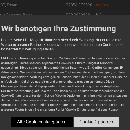
BT, Essen
02054 875520
wbt.de
ew Concept, Berlin
030 30208881
k.A.
udio Reference
040 53320359
audio-reference.de
Wir benötigen Ihre Zustimmung
Unsere Seite LP - Magazin finanziert sich durch Werbung. Nur durch diese
chunk Audio Engeneering
07133 974770
accusticarts.de
Werbung unserer Partner, können wir Ihnen weiterhin unseren Content auch
kostenfrei zur Verfügung stellen.
ifi2die4, Leinzell
07175 909032
hifi2die4.de
Mit Ihrer Zustimmung erlauben Sie uns Cookies und Dienstleistungen unserer Partner
adio Siegmann, Altlußheim
06205 32429
k.A.
anzuzeigen. Hierbei werden sogenannte Cookies auf Ihrem Endgerät temporär
gespeichert. Diese speichern Ihre persönlichen Daten wie z.B.: Geräte-Kennungen, IP-
pplied Acoustics, Berlin
030 4614874
applied-acoustics.
Adresse und Session-Daten. Wir verwenden Cookies und deren Technologien, um Ihnen
maßgeschneiderte Werbung anzeigen zu können, Ihnen das Surfen auf unserer Seite so
urmester Audiosysteme, Berlin
k.A.
burmester.de
einfach wie möglich zu gestalten und unsere Inhalte messen zu können. Diese
Messungen dienen der Zielgruppenforschung und Entwicklung unseres Angebotes.
.E.A.R, Hamburg
040 41355882
h-e-a-r.de
Der Datenverarbeitung auf unserer Seite können Sie jederzeit wiedersprechen und die
Cookie-Einstellung unter dem Button "Cookie Optionen" nach Ihren wünschen anpassen.
Je nach Einstellung werden Ihnen einige unserer Inhalte dann nicht weiterhin zur
ransrotor, Bergisch-Gladbach
02202 31046
transrotor.de
Verfügung stehen. Die aktuellen Cookie-Einstellungen können Sie jederzeit ändern. In
unserem Footer finden Sie unter dem Punkt "Cookie Einstellungen" dieses Popup".
nklang, Hamburg
040
inklang.de
180241100
Alle Cookies akzeptieren
Cookie Optionen
nklang, Hamburg
0800 6823780
inklang.de