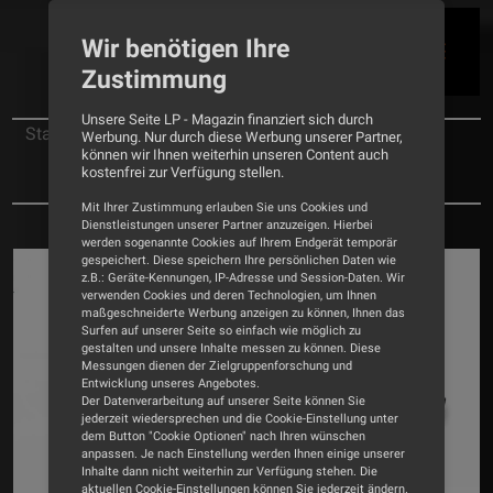
Wir benötigen Ihre
Zustimmung
Unsere Seite LP - Magazin finanziert sich durch
Startseite
News
Werbung. Nur durch diese Werbung unserer Partner,
können wir Ihnen weiterhin unseren Content auch
Elvis-Plattenspieler von Pro-Ject Audio in
kostenfrei zur Verfügung stellen.
limitierter Auflage
Mit Ihrer Zustimmung erlauben Sie uns Cookies und
Dienstleistungen unserer Partner anzuzeigen. Hierbei
werden sogenannte Cookies auf Ihrem Endgerät temporär
gespeichert. Diese speichern Ihre persönlichen Daten wie
z.B.: Geräte-Kennungen, IP-Adresse und Session-Daten. Wir
verwenden Cookies und deren Technologien, um Ihnen
maßgeschneiderte Werbung anzeigen zu können, Ihnen das
Surfen auf unserer Seite so einfach wie möglich zu
gestalten und unsere Inhalte messen zu können. Diese
Messungen dienen der Zielgruppenforschung und
Entwicklung unseres Angebotes.
Der Datenverarbeitung auf unserer Seite können Sie
jederzeit wiedersprechen und die Cookie-Einstellung unter
dem Button "Cookie Optionen" nach Ihren wünschen
anpassen. Je nach Einstellung werden Ihnen einige unserer
Inhalte dann nicht weiterhin zur Verfügung stehen. Die
aktuellen Cookie-Einstellungen können Sie jederzeit ändern.