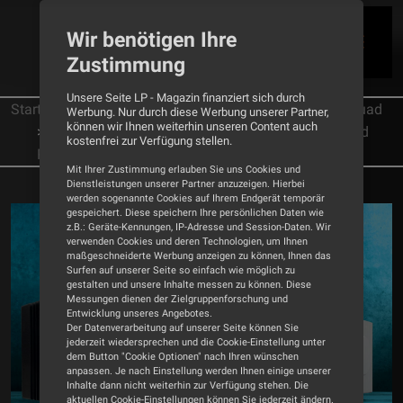
Wir benötigen Ihre
Zustimmung
Unsere Seite LP - Magazin finanziert sich durch
Startseite
Tests
Vollverstärker
Quad
Werbung. Nur durch diese Werbung unserer Partner,
können wir Ihnen weiterhin unseren Content auch
Quad erat demonstrandum - Vollverstärker Quad
kostenfrei zur Verfügung stellen.
Platina Imtegrated
Mit Ihrer Zustimmung erlauben Sie uns Cookies und
Dienstleistungen unserer Partner anzuzeigen. Hierbei
werden sogenannte Cookies auf Ihrem Endgerät temporär
gespeichert. Diese speichern Ihre persönlichen Daten wie
z.B.: Geräte-Kennungen, IP-Adresse und Session-Daten. Wir
verwenden Cookies und deren Technologien, um Ihnen
maßgeschneiderte Werbung anzeigen zu können, Ihnen das
Surfen auf unserer Seite so einfach wie möglich zu
gestalten und unsere Inhalte messen zu können. Diese
Messungen dienen der Zielgruppenforschung und
Entwicklung unseres Angebotes.
Der Datenverarbeitung auf unserer Seite können Sie
jederzeit wiedersprechen und die Cookie-Einstellung unter
dem Button "Cookie Optionen" nach Ihren wünschen
anpassen. Je nach Einstellung werden Ihnen einige unserer
Inhalte dann nicht weiterhin zur Verfügung stehen. Die
aktuellen Cookie-Einstellungen können Sie jederzeit ändern.