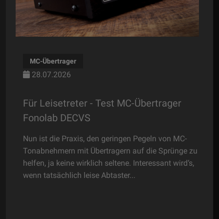
MC-Übertrager
Ton
28.07.2026
28.
Für Leisetreter - Test MC-Übertrager
Der 
Fonolab DECVS
Orto
Nun ist die Praxis, den geringen Pegeln von MC-
Gewis
Tonabnehmern mit Übertragern auf die Sprünge zu
wenig
helfen, ja keine wirklich seltene. Interessant wird‘s,
nicht,
wenn tatsächlich leise Abtaster...
präsen