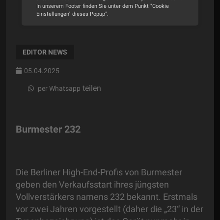
In unserem Footer finden Sie unter dem Punkt "Cookie
Einstellungen" dieses Popup".
Alle Cookies akzeptieren
Cookie Optionen
EDITOR NEWS
05.04.2025
Impressum
Datenschutz
teilen
per Whatsapp
Burmester 232
Die Berliner High-End-Profis von Burmester
geben den Verkaufsstart ihres jüngsten
Vollverstärkers namens 232 bekannt. Erstmals
vor zwei Jahren vorgestellt (daher die „23“ in der