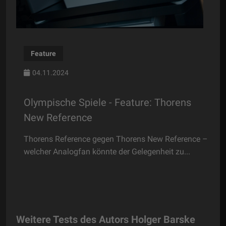
Phonovorstufe
14.01.2026
- Feature: Thorens
Der perfekte Partner -
Phonovorverstärker Tho
n Thorens New Reference –
Es gibt Marken, die man instinkt
 der Gelegenheit zu...
bestimmten Gerätegattung verbi
Weitere Tests des Autors Holger Barske