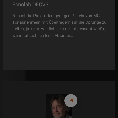
Ortofon MC X50
den geringen Pegeln von MC-
Gewiss, die Quintett-MCs vo
ertragern auf die Sprünge zu
wenig in die Jahre gekomme
ich seltene. Interessant wird‘s,
nicht, dass letztes Jahr eine
e Abtaster...
präsentioert wurde. Der aller